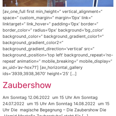
[av_one_full first min_height=“ vertical_alignment=“
space=“ custom_margin=“ margin=’0px‘ link=“
linktarget=“ link_hover=“ padding=’0px‘ border=“
border_color=“ radius=’0px‘ background=’bg_color‘
background_color=“ background_gradient_color1=“
background_gradient_color2=“
background_gradient_direction=’vertical‘ src=“
background_position=’top left‘ background_repeat=’no-
repeat‘ animation=“ mobile_breaking=“ mobile_display=“
av_uid=’av-hox71′] [av_horizontal_gallery
ids=’3939,3938,3670′ height=’25‘ […]
Zaubershow
Am Sonntag 12.06.2022 um 15 Uhr Am Sonntag
24.07.2022 um 15 Uhr Am Sonntag 14.08.2022 um 15
Uhr Die magische Begegnung – Die Zaubershow Die