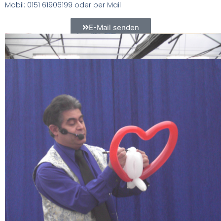
Mobil: 0151 61906199 oder per Mail
E-Mail senden
Wir bieten Ihnen folgende
Möglichkeiten an
Luftballonmodellieren
lernen:
stärkt die Fantasie und die Konzentrationsfähigkeit.
Spaß, Freude und Begeisterung
fördert Kreativität und Geschicklichkeit
Dauer 2 Std.
Termine: Freitags 10-12 Uhr und 14-16 Uhr
LUFTBALLONMODELLIEREN LERNEN​
nach der Reihenfolge der Anmeldungen werden individuell
LUFTBALLONMODELLIEREN LERNEN​
Termine festgelegt
.