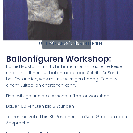
Zauberschule bietet nach Absprache Abends– und
Wochenendkurse in 54492 Zeltingen an der Mosel. Auch
Einzelunterricht ist möglich.
Weitere Infos und Anmeldung:
Hier anfordern
LUFTBALLONMODELLIEREN LERNEN​
Ballonfiguren Workshop:
Hamid Mostofi nimmt die Teilnehmer mit auf eine Reise
und bringt Ihnen Luftballonmodellage Schritt für Schritt
bei. Erstaunlich, was mit nur wenigen Handgriffen aus
einem Luftballon entstehen kann.
Einer witzige und spielerische Luftballonworkshop.
Dauer: 60 Minuten bis 6 Stunden
Teilnehmerzahl: 1 bis 30 Personen, größere Gruppen nach
Absprache