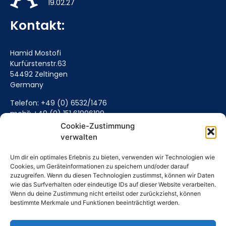
19.02.27
Kontakt:
Hamid Mostofi
Kurfürstenstr.63
54492 Zeltingen
Germany
Telefon: +49 (0) 6532/1476
mobil: +49 (0) 151 61906199
Mail senden (Hier klicken)
Cookie-Zustimmung
verwalten
Um dir ein optimales Erlebnis zu bieten, verwenden wir Technologien wie
Cookies, um Geräteinformationen zu speichern und/oder darauf
zuzugreifen. Wenn du diesen Technologien zustimmst, können wir Daten
wie das Surfverhalten oder eindeutige IDs auf dieser Website verarbeiten.
Wenn du deine Zustimmung nicht erteilst oder zurückziehst, können
bestimmte Merkmale und Funktionen beeinträchtigt werden.