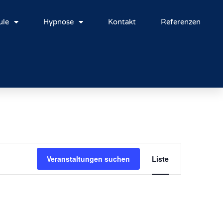
ule
Hypnose
Kontakt
Referenzen
Veranstal
Veranstaltungen suchen
Liste
Ansichte
Navigati