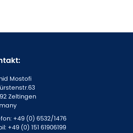
ntakt:
id Mostofi
ürstenstr.63
92 Zeltingen
rmany
efon: +49 (0) 6532/1476
l: +49 (0) 151 61906199