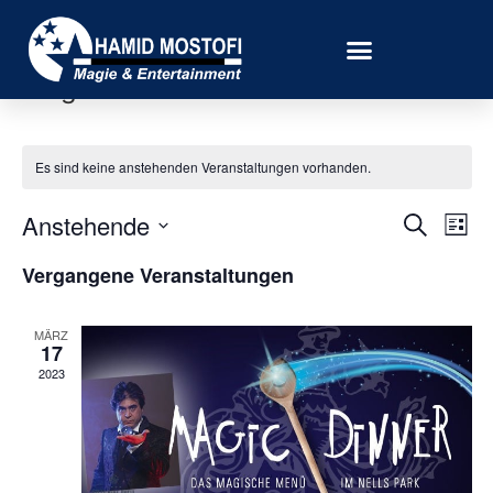
Magic Dinnershow Trier
Es sind keine anstehenden Veranstaltungen vorhanden.
Veran
Ve
Anstehende
Suche
Liste
Datum
An
Such
wählen.
Vergangene Veranstaltungen
Na
und
MÄRZ
Ansic
17
2023