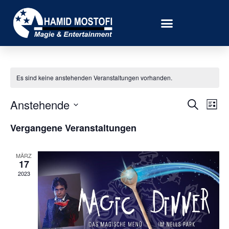
Dinner Show Mittelmosel
Es sind keine anstehenden Veranstaltungen vorhanden.
Veran
Ve
Anstehende
Suche
Liste
Datum
An
Such
wählen.
Vergangene Veranstaltungen
Na
und
MÄRZ
Ansic
17
2023